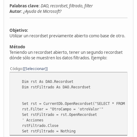
Palabras clave
:
DAO, recordset, filtrado, filter
Autor
:
¿Ayuda de Microsoft?
Objetivo:
Utilizar un recordset previamente abierto como base de otro.
Método
Teniendo un recordset abierto, tener un segundo recordset
dónde sólo se muestren los datos filtrados. Ejemplo:
Código
[Seleccionar]
Dim rst As DAO.Recordset
Dim rstFiltrado As DAO.Recordset
Set rst = CurrentDb.OpenRecordset("SELECT * FROM unaTab
rst.Filter = "OtroCampo = 'otroValor'"
Set rstFiltrado = rst.OpenRecordset
' Acciones
rstFiltrado.Close
Set rstFiltrado = Nothing