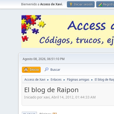
Bienvenido a
Access de Xavi
.
Iniciar sesión
Registr
Agosto 08, 2026, 06:51:10 PM
Inicio
Buscar
Access de Xavi
Enlaces
Páginas amigas
El blog de Ra
►
►
►
El blog de Raipon
Iniciado por xavi, Abril 14, 2012, 01:44:33 AM