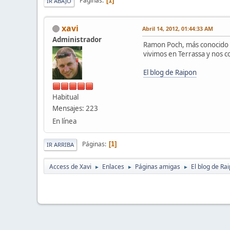
Páginas
1
IR ABAJO
xavi
Abril 14, 2012, 01:44:33 AM
Administrador
Ramon Poch, más conocido c
vivimos en Terrassa y nos c
El blog de Raipon
Habitual
Mensajes: 223
En línea
Páginas
1
IR ARRIBA
Access de Xavi
Enlaces
Páginas amigas
El blog de Ra
►
►
►