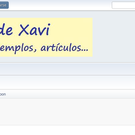
arse
ipon