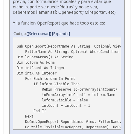
previa, con formularios modales y para evitar que
dicho 'reporte se quede 'detrás' y no se vea,
deberemos llamar así: OpenReport("Mireporte", etc)
Y la funcion OpenReport que hace todo esto es:
Código
[Seleccionar]
Expandir
Sub OpenReport(ReportName As String, Optional View As In
FilterName As String, Optional WhereCondition As Str
Dim loFormArray() As String
Dim loform As Form
Dim intCount As Integer
Dim intX As Integer
For Each loform In Forms
If loform.Visible Then
ReDim Preserve loFormArray(intCount)
loFormArray(intCount) = loform.Name
loform.Visible = False
intCount = intCount + 1
End If
Next
DoCmd.OpenReport ReportName, View, FilterName, Where
Do While IsVisible(acReport, ReportName): DoEvents: 
For intX = intCount - 1 To 0 Step -1